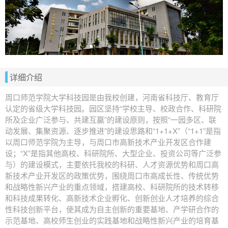
详细介绍
周口师范学院大学科技园是由我校创建，河南省科技厅、教育厅
认定的省级大学科技园。园区坚持“学校主导、校政合作、科研院
所及企业广泛参与、共建互赢”的建设原则，按照“一园多区、联
动发展、集聚资源、逐步推进”的建设思路和“1+1+X”（“1+1”是指
以周口师范学院为主导，与周口市高新技术产业开发区合作建
设；“X”是指其他高校、科研院所、大型企业、投资公司等广泛参
与）的建设模式，主要依托我校的科研、人才资源优势和周口高
新技术产业开发区的政策优势，围绕周口市高成长性、传统优势
和战略性新兴产业的重点领域，搭建高校、科研院所的技术转移
和科技成果转化、高新技术企业孵化、创新创业人才培养的综合
性科技创新平台，使其成为自主创新的重要基地、产学研合作的
示范基地、高校师生创业的实践基地和战略性新兴产业的培育基