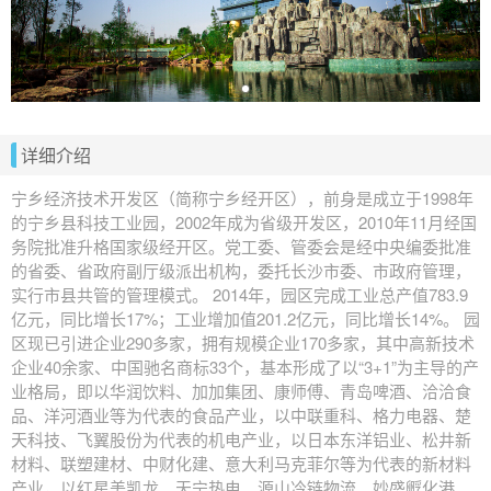
详细介绍
宁乡经济技术开发区（简称宁乡经开区），前身是成立于1998年
的宁乡县科技工业园，2002年成为省级开发区，2010年11月经国
务院批准升格国家级经开区。党工委、管委会是经中央编委批准
的省委、省政府副厅级派出机构，委托长沙市委、市政府管理，
实行市县共管的管理模式。 2014年，园区完成工业总产值783.9
亿元，同比增长17%；工业增加值201.2亿元，同比增长14%。 园
区现已引进企业290多家，拥有规模企业170多家，其中高新技术
企业40余家、中国驰名商标33个，基本形成了以“3+1”为主导的产
业格局，即以华润饮料、加加集团、康师傅、青岛啤酒、洽洽食
品、洋河酒业等为代表的食品产业，以中联重科、格力电器、楚
天科技、飞翼股份为代表的机电产业，以日本东洋铝业、松井新
材料、联塑建材、中财化建、意大利马克菲尔等为代表的新材料
产业，以红星美凯龙、天宁热电、源山冷链物流、妙盛孵化港、