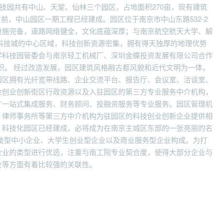
科技园共有中山、天堂、仙林三个园区，占地面积270亩，现有建筑
目前，中山园区一期工程已经建成。园区位于南京市中山东路532-2
设施完备，道路网络健全，文化底蕴深厚；与南京航空航天大学、解
中航科技城的中心区域，科技创新资源密集，拥有得天独厚的地理优势
学科技园管委会与南京轻工机械厂、深圳金蝶投资发展有限公司合作
面积。 经过改造发展，园区建筑风格融古都风貌和近代文明为一体，
园区拥有光纤宽带线路、企业交流平台、报告厅、会议室、洽谈室、
金创业创新街区行政资源以及入驻园区的第三方专业服务中介机构，
才一站式集成服务、财务顾问、投融资服务等专业服务。园区管理机
、律师事务所等第三方中介机构为驻园区的科技创业创新企业提供相
、科技化园区已经建成，必将成为在南京主城区东部的一张亮丽的名
技型中小企业、大学生创业型企业以及商业服务型企业构成。为打
企业的类型进行优选，注重与南工院专业契合度，使得大部分企业与
业等方面有着比较强的关联性。