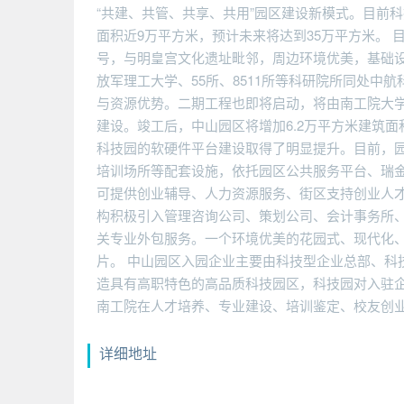
“共建、共管、共享、共用”园区建设新模式。目前
面积近9万平方米，预计未来将达到35万平方米。 
号，与明皇宫文化遗址毗邻，周边环境优美，基础
放军理工大学、55所、8511所等科研院所同处
与资源优势。二期工程也即将启动，将由南工院大
建设。竣工后，中山园区将增加6.2万平方米建筑
科技园的软硬件平台建设取得了明显提升。目前，
培训场所等配套设施，依托园区公共服务平台、瑞
可提供创业辅导、人力资源服务、街区支持创业人
构积极引入管理咨询公司、策划公司、会计事务所
关专业外包服务。一个环境优美的花园式、现代化
片。 中山园区入园企业主要由科技型企业总部、科
造具有高职特色的高品质科技园区，科技园对入驻
南工院在人才培养、专业建设、培训鉴定、校友创
详细地址